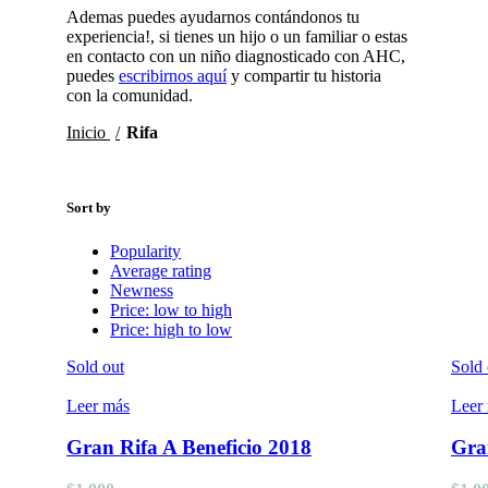
Ademas puedes ayudarnos contándonos tu
experiencia!, si tienes un hijo o un familiar o estas
en contacto con un niño diagnosticado con AHC,
puedes
escribirnos aquí
y compartir tu historia
con la comunidad.
Inicio
Rifa
Sort by
Popularity
Average rating
Newness
Price: low to high
Price: high to low
Sold out
Sold 
Leer más
Leer
Gran Rifa A Beneficio 2018
Gra