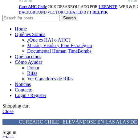
$
1.000
$
1.0
Cure AHC Chile
2019 DESARROLLADO POR
LEFANTE
. WEB & 
BACKGROUND VECTOR CREATED BY
FREEPIK
Search
Home
Quiénes Somos
¿Que es HAI o AHC?
Misión, Visión y Plan Estratégico
Documental Human TimeBombs
Qué hacemos
Cómo Ayudar
Donar
Rifas
Ver Ganadores de Rifas
Noticias
Contacto
Login / Register
Shopping cart
Close
CUREAHC CHILE | ELEVÁNDOSE EN LAS ALAS DE
Sign in
Close