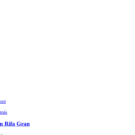
out
 más
n Rifa Gran